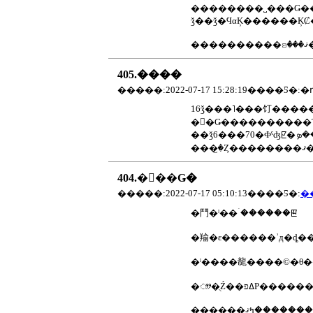
ǯ��ǯ�ϤαĶ������ĶȻ
���
405.����
16ǯ���˥���饤������प���߾Ƥ������䤷�ƽ��
���
404.�򤷤��Ǥ�
�����:2022-07-17 05:10:13����Ƽ�:
�
�⾾�ˡ��ۤ������ꡣ
�羭�ε������ʾд�ȡ��
�ˡ����㡣����©�θ
�ᤤ�ֻŹ��ߡפΡ�����