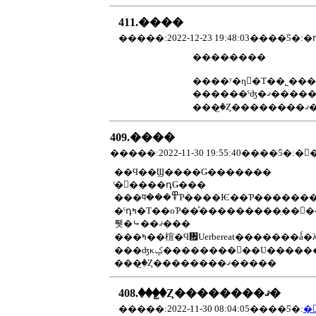
411.����
��������
���
409.����
�����:2022-11-30 19:55:40����Ƽ�:�
��Ϥ��Ϣ����Ǥ�������
ͭ�񤤤����դǤ���
���प���߾Ƥ����Ѥ��Ƥ���������Ϣ����ˡ����оƤ�����ϤǤ��ʤ��Ρ��ä�ʹ����ޤ�����Ϣ����Ϥ�¸�ΤΤ褦
�ˤդߤ�Τ��оƤ��ͤ���������̤��򤬤��Ƥޤ��Τǻ��֤ȤȤ�ˤΤӤ��Ǥ���͡����������ͤ�ȤäƤߤ��ΤǤ�������Ϣ����ˤ϶�ĥ�äƤ����ޤ�����λ���ˤϲ����ͤ��
뤳�⤷��ޤ���
���ʤκݤ��������򤫤��Ʋ����
���꤬�Ȥ��������ޤ�����
408.���꤬�Ȥ��������ޤ�
�����:2022-11-30 08:04:05����Ƽ�:
�