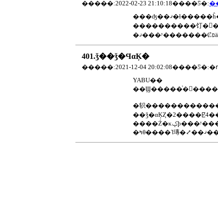
�����:2022-02-23 21:10:18����Ƽ�:
����������饤�󥷥�
401.ǯ��ǯ�ϤαĶ�
YABU��