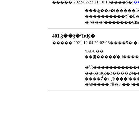
�����:2022-02-23 21:10:18����Ƽ�:
����������饤�󥷥�
401.ǯ��ǯ�ϤαĶ�
YABU��