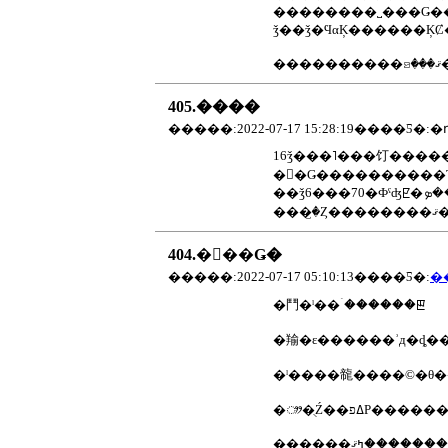
ǯ��ǯ�ϤαĶ������ĶȻ
���
405.����
16ǯ���˥���饤������प���߾Ƥ������䤷�ƽ��
���
404.�򤷤��Ǥ�
�����:2022-07-17 05:10:13����Ƽ�:
�
�⾾�ˡ��ۤ������ꡣ
�羭�ε������ʾд�ȡ��
�ˡ����㡣����©�θ
�ᤤ�ֻŹ��ߡפΡ�����