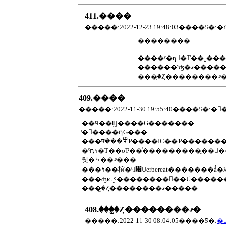
411.����
��������
���
409.����
�����:2022-11-30 19:55:40����Ƽ�:�
��Ϥ��Ϣ����Ǥ�������
ͭ�񤤤����դǤ���
���प���߾Ƥ����Ѥ��Ƥ���������Ϣ����ˡ����оƤ�����ϤǤ��ʤ��Ρ��ä�ʹ����ޤ�����Ϣ����Ϥ�¸�ΤΤ褦
�ˤդߤ�Τ��оƤ��ͤ���������̤��򤬤��Ƥޤ��Τǻ��֤ȤȤ�ˤΤӤ��Ǥ���͡����������ͤ�ȤäƤߤ��ΤǤ�������Ϣ����ˤ϶�ĥ�äƤ����ޤ�����λ���ˤϲ����ͤ��
뤳�⤷��ޤ���
���ʤκݤ��������򤫤��Ʋ����
���꤬�Ȥ��������ޤ�����
408.���꤬�Ȥ��������ޤ�
�����:2022-11-30 08:04:05����Ƽ�:
�