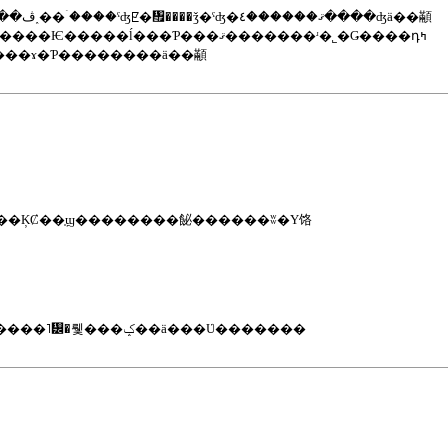
����ͭ�񤤤��ȤǤ�����Ϣ����Τ����ͤǣ���ǯ��ۤ��ƱĤʤ�Ƥ���ޤ�������ʸ�����˥᡼�뤷���ݤ��ä���Ʋ�������