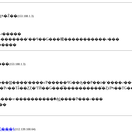
�����:2022-12-23 19:48:03����Ƽ�:�դߤ�Ź��
(153.188.1.3)
����ʸ�η�Τ��˾���ޤ�����
������ˤʤ�ޤ������������ˤ��Ϥ��Ǥ���褦�����������ޤ���
�꤬�Ȥ��������ޤ�����
���
(153.188.1.3)
���ߤ��椬�Ϥ᤿Uerbereat�������ǻ�λ���⤽����������꤫�ʤȴ����Ƥ���ޤ���
���
񽡡���§
(112.139.100.64)