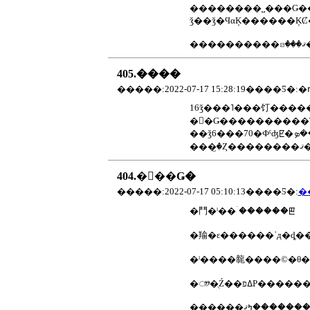
ǯ��ǯ�ϤαĶ������ĶȻ
���
405.����
16ǯ���˥���饤������प���߾Ƥ������䤷�ƽ��
��
404.�򤷤��Ǥ�
�����:2022-07-17 05:10:13����Ƽ�:
�
�⾾�ˡ��ۤ������ꡣ
�羭�ε������ʾд�ȡ��
�ˡ����㡣����©�θ
�ᤤ�ֻŹ��ߡפΡ�����