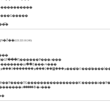
�����������
����Ǥ�����
�͡�
�����:2022-02-28 20:39:09����Ƽ�:�դߤ�Ź��
(123.223.10.245)
�񤭹��ߤ��꤬�Ȥ��������ޤ
��ǯ��̢���ɻߤλ��Ȱ㤤���⾾�Ǥⴶ���Ԥ������Ƥ���ޤ���
��������Ϣ������Ȥ��������ա��Ȥ���ߤޤ���
�����Ƥ��夫��71ǯ����䷻��2���ܡ�������3���ܡ���ޥ
�ɤ������ʤ����դ��礤�������ꤤ�����夲�ޤ���
ޤ�����