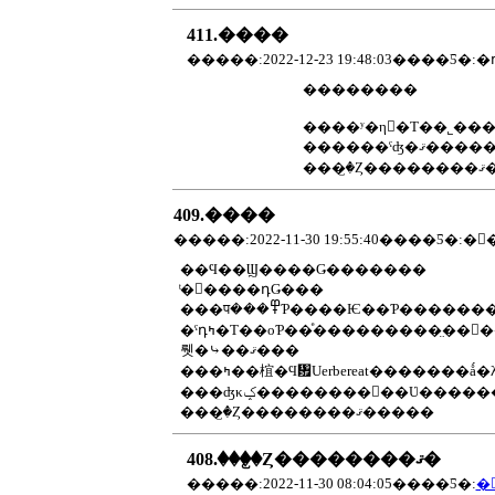
411.����
��������
��
409.����
�����:2022-11-30 19:55:40����Ƽ�:�
��Ϥ��Ϣ����Ǥ�������
ͭ�񤤤����դǤ���
���प���߾Ƥ����Ѥ��Ƥ���������Ϣ����ˡ����оƤ�����ϤǤ��ʤ��Ρ��ä�ʹ����ޤ�����Ϣ����Ϥ�¸�ΤΤ褦
�ˤդߤ�Τ��оƤ��ͤ���������̤��򤬤��Ƥޤ��Τǻ��֤ȤȤ�ˤΤӤ��Ǥ���͡����������ͤ�ȤäƤߤ��ΤǤ�������Ϣ����ˤ϶�ĥ�äƤ����ޤ�����λ���ˤϲ����ͤ��
뤳�⤷��ޤ���
���ʤκݤ��������򤫤��Ʋ����
���꤬�Ȥ��������ޤ�����
408.���꤬�Ȥ��������ޤ�
�����:2022-11-30 08:04:05����Ƽ�:
�